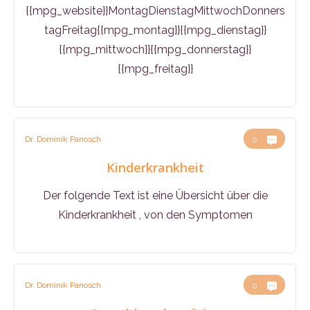
{{mpg_website}}MontagDienstagMittwochDonners
tagFreitag{{mpg_montag}}{{mpg_dienstag}}
{{mpg_mittwoch}}{{mpg_donnerstag}}
{{mpg_freitag}}
Dr. Dominik Panosch
0
Kinderkrankheit
Der folgende Text ist eine Übersicht über die
Kinderkrankheit , von den Symptomen
Dr. Dominik Panosch
0