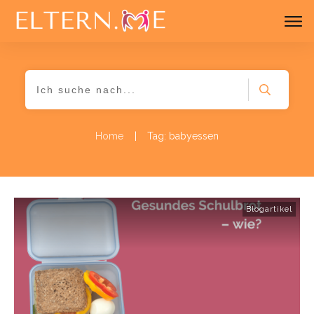
Home
|
Tag: babyessen
Blogartikel