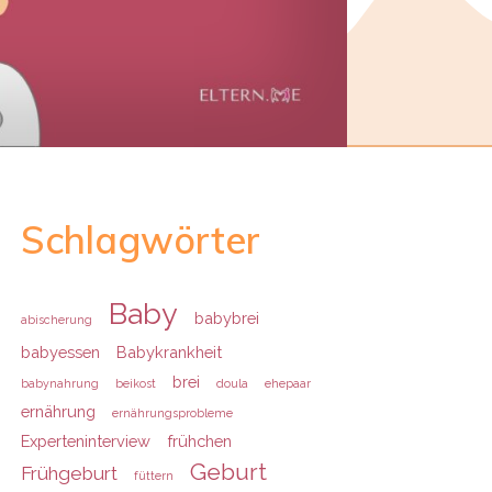
Schlagwörter
Baby
babybrei
abischerung
babyessen
Babykrankheit
brei
babynahrung
beikost
doula
ehepaar
ernährung
ernährungsprobleme
Experteninterview
frühchen
Geburt
Frühgeburt
füttern