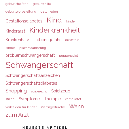
geburtshelferin
geburtshilfe
geburtsvorbereitung
geschieden
Kind
Gestationsdiabetes
kinder
Kinderkrankheit
Kinderarzt
Krankenhaus
Lebensgefahr
nüsse für
kinder
plazentaablösung
problemschwangerschaft
puppenspiel
Schwangerschaft
Schwangerschaftsanzeichen
Schwangerschaftsdiabetes
Shopping
Spielzeug
sorgerecht
Symptome
Therapie
stillen
verheiratet
Wann
verkleiden für kinder
Vierfingerfurche
zum Arzt
NEUESTE ARTIKEL